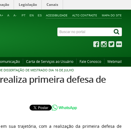
mação
Legislação
Canais
ACESSIBILIDADE
ALTO CONTRASTE
MAPA DO SITE
A+
A
A-
PT
EN
ES
Comunicação
Carta de Serviços ao Usuário
Fale Conosco
Webmail
 DISSERTAÇÃO DE MESTRADO DIA 16 DE JULHO
aliza primeira defesa de
 em sua trajetória, com a
realização da primeira defesa de