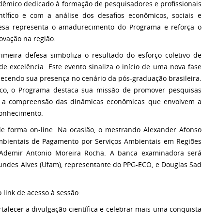
adêmico dedicado à formação de pesquisadores e
profissionais
entífico e com a análise dos desafios econômicos, sociais e
fesa representa o
amadurecimento do Programa e reforça o
ovação na região.
rimeira defesa simboliza o resultado do esforço coletivo de
de excelência. Este
evento sinaliza o início de uma nova fase
talecendo sua presença no cenário da pós-
graduação brasileira.
co, o Programa destaca sua missão de promover pesquisas
e a
compreensão das dinâmicas econômicas que envolvem a
conhecimento.
de forma on-line. Na ocasião, o mestrando Alexander Afonso
bientais de Pagamento por Serviços Ambientais em Regiões
. Ademir
Antonio Moreira Rocha. A banca examinadora será
undes Alves (Ufam),
representante do PPG-ECO, e Douglas Sad
 link de acesso à sessão:
lecer a divulgação científica e celebrar
mais uma conquista