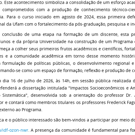
o. Este acontecimento simboliza
a consolidação de um esforço ac
os, comprometidos com a produção de conhecimento
técnico-ci
a. Para o curso iniciado em agosto de 2024, essa primeira de
onal da Ufam com o
fortalecimento da pós-graduação, pesquisa e in
 conclusão de uma etapa na formação de um discente, esta
p
lunos e da própria Universidade na construção de um Programa 
omeça a colher seus
primeiros frutos acadêmicos e científicos, for
res e a comunidade acadêmica em torno
desse momento históri
 formulação de políticas públicas, o desenvolvimento regional 
irmando-se como um espaço de formação, reflexão e produção de 
o dia 16 de julho de 2026, às 14h, em sessão pública
realizada 
efenderá a dissertação intitulada "Impactos Socioeconômicos e
Am
o Sistemática", desenvolvida sob a orientação do professor Dr
dor e contará
como membros titulares os professores Frederick Fag
 externo ao
Programa.
 e o público interessado são bem-vindos a participar
por meio do
m/idf-ozon-nwr
. A
presença da comunidade é fundamental para forta