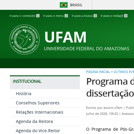
BRASIL
Ir para o conteúdo
1
Ir para o menu
2
Ir para a busca
3
Ir para o rodapé
4
UFAM
UNIVERSIDADE FEDERAL DO AMAZONAS
PÁGINA INICIAL
>
ÚLTIMOS EV
Programa d
INSTITUCIONAL
dissertação
História
Conselhos Superiores
Escrito por
ascom.ufam
|
Publi
Relações Internacionais
Julho de 2026, 10h32
|
Acessos
Agenda da Reitora
O Programa de Pós-Gr
Agenda do Vice-Reitor