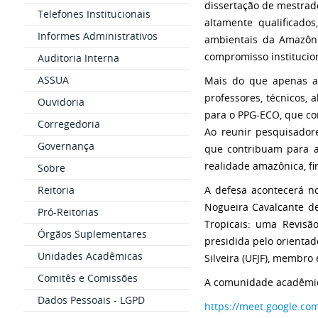
dissertação de mestrad
Telefones Institucionais
altamente qualificad
Informes Administrativos
ambientais da
Amazôni
compromisso instituci
Auditoria Interna
ASSUA
Mais do que apenas a
professores, técnicos,
a
Ouvidoria
para o PPG-ECO, que c
Corregedoria
Ao reunir pesquisado
Governança
que
contribuam para a
realidade amazônica,
f
Sobre
Reitoria
A defesa acontecerá n
Nogueira
Cavalcante d
Pró-Reitorias
Tropicais: uma
Revisã
Órgãos Suplementares
presidida pelo orienta
Unidades Acadêmicas
Silveira (UFJF), membro
Comitês e Comissões
A comunidade acadêmica
Dados Pessoais - LGPD
https://meet.google.co