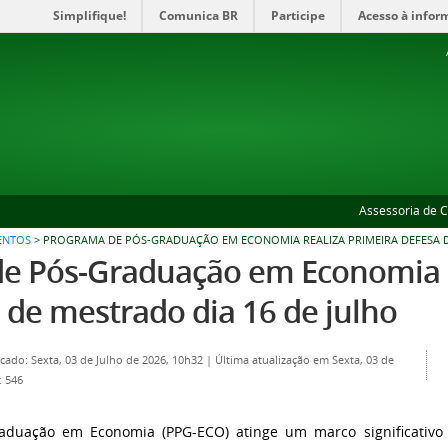
Simplifique!
Comunica BR
Participe
Acesso à infor
Assessoria de 
ENTOS
>
PROGRAMA DE PÓS-GRADUAÇÃO EM ECONOMIA REALIZA PRIMEIRA DEFESA DE
e Pós-Graduação em Economia re
 de mestrado dia 16 de julho
cado: Sexta, 03 de Julho de 2026, 10h32
|
Última atualização em Sexta, 03 de
: 546
aduação em Economia (PPG-ECO)
atinge um marco significativo