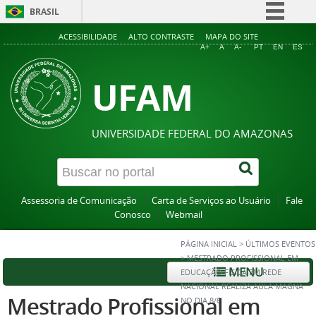
BRASIL
Simplifique!
ACESSIBILIDADE
ALTO CONTRASTE
MAPA DO SITE
A+
A
A-
PT
EN
ES
Comunica BR
UFAM
Participe
Acesso à informação
Legislação
UNIVERSIDADE FEDERAL DO AMAZONAS
Canais
Assessoria de Comunicação
Carta de Serviços ao Usuário
Fale
Conosco
Webmail
PÁGINA INICIAL
>
ÚLTIMOS EVENTOS
>
MESTRADO PROFISSIONAL EM
MENU
EDUCAÇÃO FÍSICA EM REDE
NACIONAL REALIZA AULA MAGNA
Mestrado Profissional em
NO DIA 8/6