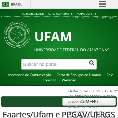
BRASIL
Simplifique!
ACESSIBILIDADE
ALTO CONTRASTE
MAPA DO SITE
A+
A
A-
PT
EN
ES
Comunica BR
UFAM
Participe
Acesso à informação
Legislação
UNIVERSIDADE FEDERAL DO AMAZONAS
Canais
Assessoria de Comunicação
Carta de Serviços ao Usuário
Fale
Conosco
Webmail
PÁGINA INICIAL
>
ÚLTIMOS EVENTOS
>
FAARTES/UFAM E PPGAV/UFRGS
MENU
LANÇAM OBRA
‘DESAPARECIMENTOS:
Faartes/Ufam e PPGAV/UFRGS
EXPERIMENTOS EM ANTOTIPIA’.
EVENTO VIRTUAL É NESTA SEXTA, 5,