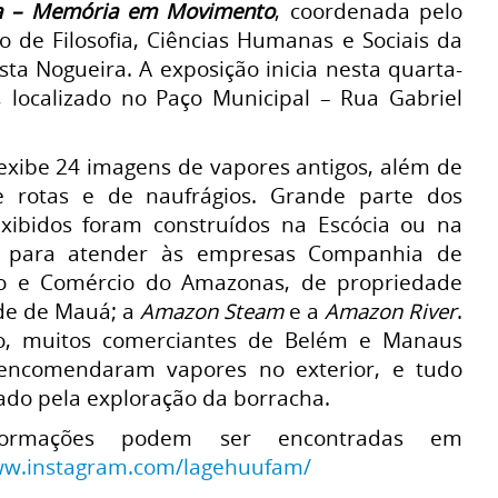
ha – Memória em Movimento
, coordenada pelo
 de Filosofia, Ciências Humanas e Sociais da
ta Nogueira. A exposição inicia nesta quarta-
 localizado no Paço Municipal – Rua Gabriel
exibe 24 imagens de vapores antigos, além de
 rotas e de naufrágios. Grande parte dos
xibidos foram construídos na Escócia ou na
ra para atender às empresas Companhia de
o e Comércio do Amazonas, de propriedade
de de Mauá; a
Amazon Steam
e a
Amazon River
.
to, muitos comerciantes de Belém e Manaus
ncomendaram vapores no exterior, e tudo
eado pela exploração da borracha.
formações podem ser encontradas em
ww.instagram.com/lagehuufam/