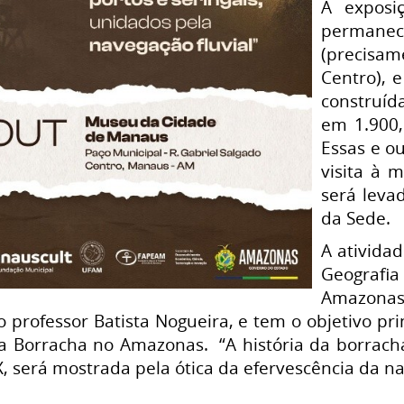
A exposi
permanec
(precisa
Centro), 
construíd
em 1.900,
Essas e o
visita à 
será leva
da Sede.
A ativida
Geograf
Amazonas
o professor Batista Nogueira, e tem o objetivo pri
a Borracha no Amazonas. “A história da borracha
XX, será mostrada pela ótica da efervescência da na