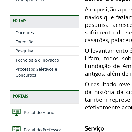
A exposição apres
navios que fazia
EDITAIS
pesquisa acresc
sofrimento do se
Docentes
casarões, palacet
Extensão
O levantamento é
Pesquisa
Ufam, todos sob
Tecnologia e Inovação
Fundação de Amp
Processos Seletivos e
antigos, além de 
Concursos
O resultado revel
da história da c
PORTAIS
também represent
efetivamente acon
Portal do Aluno
Serviço
Portal do Professor