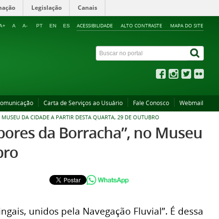
mação
Legislação
Canais
ACESSIBILIDADE
ALTO CONTRASTE
MAPA DO SITE
A+
A
A-
PT
EN
ES
Comunicação
Carta de Serviços ao Usuário
Fale Conosco
Webmail
MUSEU DA CIDADE A PARTIR DESTA QUARTA, 29 DE OUTUBRO
pores da Borracha”, no Museu
bro
ingais, unidos pela Navegação Fluvial”. É dessa