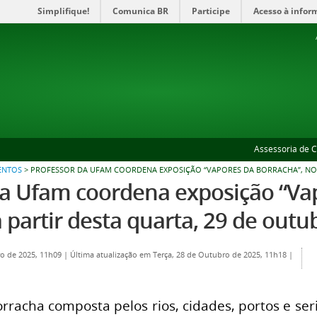
Simplifique!
Comunica BR
Participe
Acesso à infor
Assessoria de 
ENTOS
>
PROFESSOR DA UFAM COORDENA EXPOSIÇÃO “VAPORES DA BORRACHA”, NO 
da Ufam coordena exposição “Va
 partir desta quarta, 29 de outu
ro de 2025, 11h09
|
Última atualização em Terça, 28 de Outubro de 2025, 11h18
|
orracha composta pelos rios, cidades, portos e ser