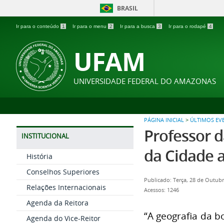
BRASIL
Ir para o conteúdo
1
Ir para o menu
2
Ir para a busca
3
Ir para o rodapé
4
UFAM
UNIVERSIDADE FEDERAL DO AMAZONAS
PÁGINA INICIAL
>
ÚLTIMOS EV
Professor 
INSTITUCIONAL
da Cidade a
História
Conselhos Superiores
Publicado: Terça, 28 de Outub
Relações Internacionais
Acessos: 1246
Agenda da Reitora
“A geografia da b
Agenda do Vice-Reitor