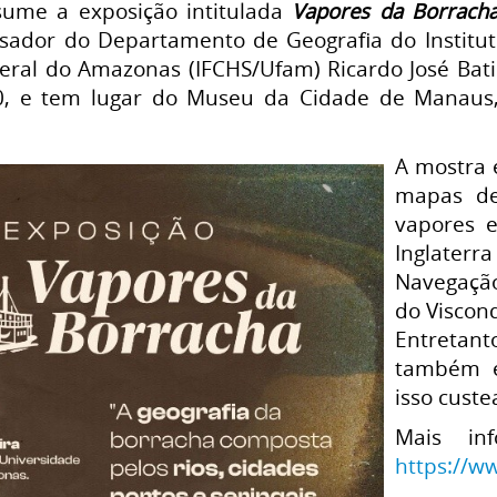
sume a exposição intitulada
Vapores da Borrac
sador do Departamento de Geografia do Instituto
ral do Amazonas (IFCHS/Ufam) Ricardo José Batis
30, e tem lugar do Museu da Cidade de Manaus,
A mostra 
mapas de
vapores e
Inglater
Navegaçã
do Viscon
Entretan
também e
isso cust
Mais in
https://w