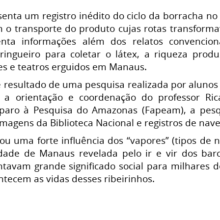
enta um registro inédito do ciclo da borracha n
m o transporte do produto cujas rotas transforma
enta informações além dos relatos convencion
ringueiro para coletar o látex, a riqueza pro
es e teatros erguidos em Manaus.
 resultado de uma pesquisa realizada por aluno
 a orientação e coordenação do professor Rica
aro à Pesquisa do Amazonas (Fapeam), a pesqui
imagens da Biblioteca Nacional e registros de na
ou uma forte influência dos “vapores” (tipos de 
idade de Manaus revelada pelo ir e vir dos ba
avam grande significado social para milhares d
tecem as vidas desses ribeirinhos.