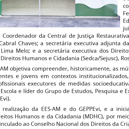
co
Fe
Ed
ju
e Coordenador da Central de Justiça Restaurativa
 Cabral Chaves; a secretária executiva adjunta d
ima Melo; e a secretária executiva dos Direito
, Direitos Humanos e Cidadania (Sedca/Sejusc), Ro
S-AM objetiva compreender, historicamente, as mú
entes e jovens em contextos institucionalizados
fissionais executores de medidas socioeducativ
scola e líder do Grupo de Estudos, Pesquisa e Ex
Evi).
realização da EES-AM e do GEPPEvi, e a inici
ireitos Humanos e da Cidadania (MDHC), por meio
inculado ao Conselho Nacional dos Direitos da Cr