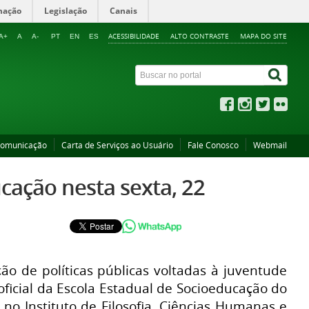
mação
Legislação
Canais
ACESSIBILIDADE
ALTO CONTRASTE
MAPA DO SITE
A+
A
A-
PT
EN
ES
Comunicação
Carta de Serviços ao Usuário
Fale Conosco
Webmail
cação nesta sexta, 22
ão de políticas públicas voltadas à juventude
icial da Escola Estadual de Socioeducação do
no Instituto de Filosofia, Ciências Humanas e