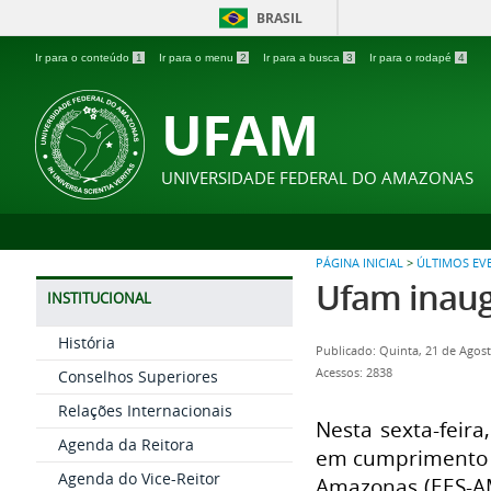
BRASIL
Ir para o conteúdo
1
Ir para o menu
2
Ir para a busca
3
Ir para o rodapé
4
UFAM
UNIVERSIDADE FEDERAL DO AMAZONAS
PÁGINA INICIAL
>
ÚLTIMOS EV
Ufam inaug
INSTITUCIONAL
História
Publicado: Quinta, 21 de Agos
Acessos: 2838
Conselhos Superiores
Relações Internacionais
Nesta sexta-feira
Agenda da Reitora
em cumprimento d
Agenda do Vice-Reitor
Amazonas (EES-AM)