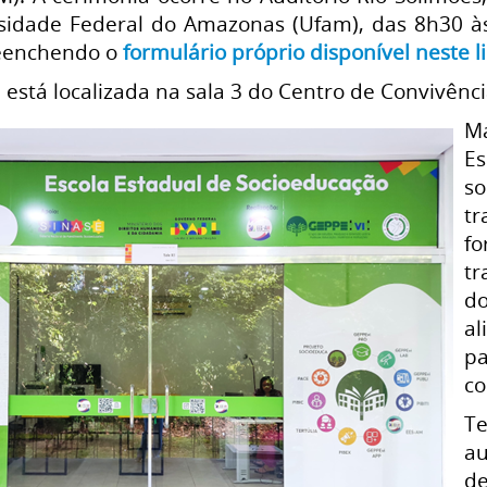
rsidade Federal do Amazonas (Ufam), das 8h30 à
preenchendo o
formulário próprio disponível neste l
está localizada na sala 3 do Centro de Convivênci
Ma
Es
s
t
f
tr
do
al
pa
co
T
au
de