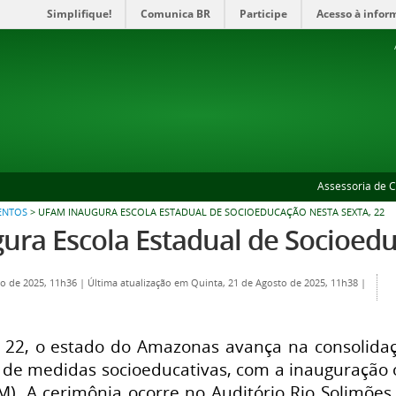
Simplifique!
Comunica BR
Participe
Acesso à infor
Assessoria de 
ENTOS
>
UFAM INAUGURA ESCOLA ESTADUAL DE SOCIOEDUCAÇÃO NESTA SEXTA, 22
ura Escola Estadual de Socioedu
to de 2025, 11h36
|
Última atualização em Quinta, 21 de Agosto de 2025, 11h38
|
, 22, o estado do Amazonas avança na consolidaç
e medidas socioeducativas, com a inauguração of
. A cerimônia ocorre no Auditório Rio Solimões, 