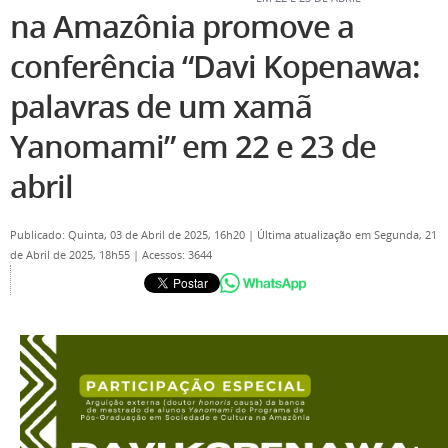
na Amazônia promove a
conferência “Davi Kopenawa:
palavras de um xamã
Yanomami” em 22 e 23 de
abril
Publicado: Quinta, 03 de Abril de 2025, 16h20
|
Última atualização em Segunda, 21
de Abril de 2025, 18h55
|
Acessos: 3644