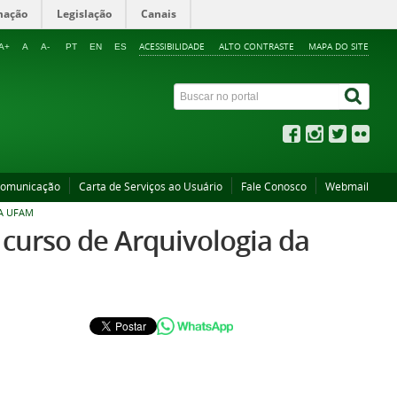
mação
Legislação
Canais
ACESSIBILIDADE
ALTO CONTRASTE
MAPA DO SITE
A+
A
A-
PT
EN
ES
Comunicação
Carta de Serviços ao Usuário
Fale Conosco
Webmail
A UFAM
urso de Arquivologia da