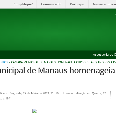
Simplifique!
Comunica BR
Participe
Acesso à infor
Assessoria de 
ENTOS
>
CÂMARA MUNICIPAL DE MANAUS HOMENAGEIA CURSO DE ARQUIVOLOGIA D
icipal de Manaus homenageia c
licado: Segunda, 27 de Maio de 2019, 21h50
|
Última atualização em Quarta, 17
sos: 1841