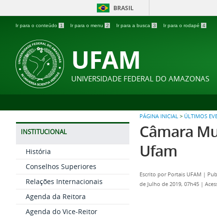
BRASIL
Ir para o conteúdo
1
Ir para o menu
2
Ir para a busca
3
Ir para o rodapé
4
UFAM
UNIVERSIDADE FEDERAL DO AMAZONAS
PÁGINA INICIAL
>
ÚLTIMOS EV
Câmara Mun
INSTITUCIONAL
Ufam
História
Conselhos Superiores
Escrito por
Portais UFAM
|
Pub
Relações Internacionais
de Julho de 2019, 07h45
|
Aces
Agenda da Reitora
Agenda do Vice-Reitor