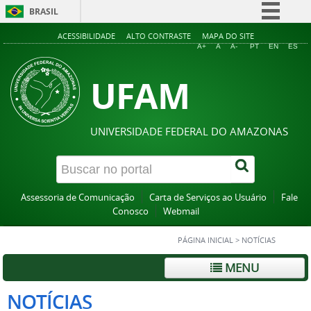
BRASIL
Simplifique!
ACESSIBILIDADE
ALTO CONTRASTE
MAPA DO SITE
A+
A
A-
PT
EN
ES
Comunica BR
UFAM
Participe
Acesso à informação
Legislação
UNIVERSIDADE FEDERAL DO AMAZONAS
Canais
Assessoria de Comunicação
Carta de Serviços ao Usuário
Fale
Conosco
Webmail
PÁGINA INICIAL
>
NOTÍCIAS
MENU
NOTÍCIAS