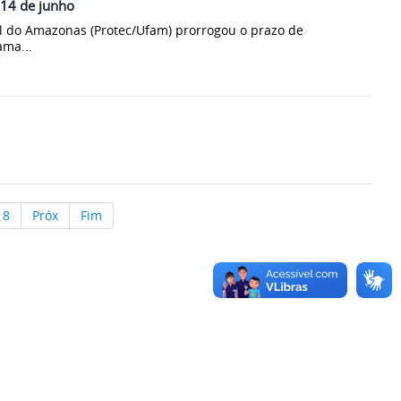
 14 de junho
al do Amazonas (Protec/Ufam) prorrogou o prazo de
ama...
18
Próx
Fim