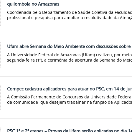
quilombola no Amazonas
Coordenada pelo Departamento de Saúde Coletiva da Faculdade 
profissional e pesquisa para ampliar a resolutividade da Atençã
Ufam abre Semana do Meio Ambiente com discussões sobre nov
A Universidade Federal do Amazonas (Ufam) realizou, por meio
segunda-feira (1º), a cerimônia de abertura da Semana do Meio
Compec cadastra aplicadores para atuar no PSC, em 14 de ju
A Comissão Permanente de Concursos da Universidade Federa
da comunidade que desejem trabalhar na função de Aplicador 
PSC 1ª e 2ª etapas – Provas da Ufam serão aplicadas no dia 1