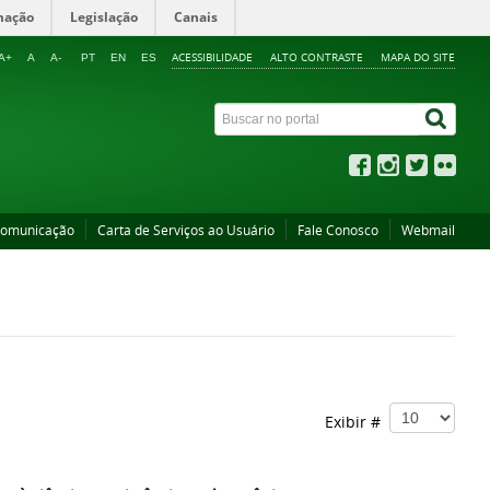
mação
Legislação
Canais
ACESSIBILIDADE
ALTO CONTRASTE
MAPA DO SITE
A+
A
A-
PT
EN
ES
Comunicação
Carta de Serviços ao Usuário
Fale Conosco
Webmail
Exibir #