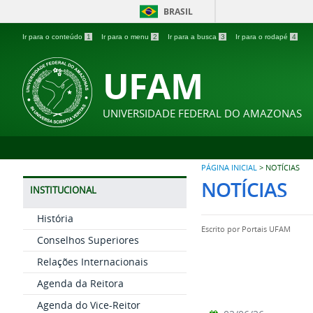
BRASIL
Ir para o conteúdo
1
Ir para o menu
2
Ir para a busca
3
Ir para o rodapé
4
UFAM
UNIVERSIDADE FEDERAL DO AMAZONAS
PÁGINA INICIAL
>
NOTÍCIAS
NOTÍCIAS
INSTITUCIONAL
História
Escrito por
Portais UFAM
Conselhos Superiores
Relações Internacionais
Agenda da Reitora
Agenda do Vice-Reitor