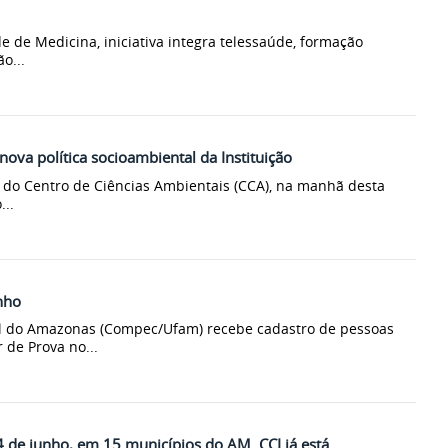
de Medicina, iniciativa integra telessaúde, formação
o...
a política socioambiental da Instituição
 do Centro de Ciências Ambientais (CCA), na manhã desta
...
nho
l do Amazonas (Compec/Ufam) recebe cadastro de pessoas
de Prova no...
4 de junho, em 15 municípios do AM. CCI já está