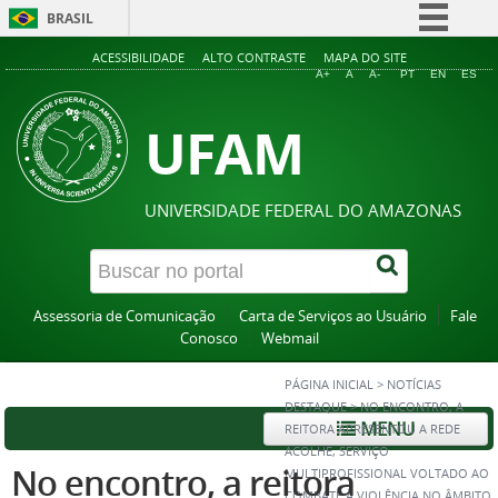
BRASIL
Simplifique!
ACESSIBILIDADE
ALTO CONTRASTE
MAPA DO SITE
A+
A
A-
PT
EN
ES
Comunica BR
UFAM
Participe
Acesso à informação
Legislação
UNIVERSIDADE FEDERAL DO AMAZONAS
Canais
Assessoria de Comunicação
Carta de Serviços ao Usuário
Fale
Conosco
Webmail
PÁGINA INICIAL
>
NOTÍCIAS
DESTAQUE
>
NO ENCONTRO, A
MENU
REITORA APRESENTOU A REDE
ACOLHE, SERVIÇO
No encontro, a reitora
MULTIPROFISSIONAL VOLTADO AO
COMBATE À VIOLÊNCIA NO ÂMBITO