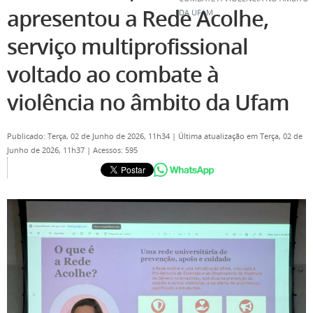
apresentou a Rede Acolhe,
DA UFAM
serviço multiprofissional
voltado ao combate à
violência no âmbito da Ufam
Publicado: Terça, 02 de Junho de 2026, 11h34
|
Última atualização em Terça, 02 de
Junho de 2026, 11h37
|
Acessos: 595