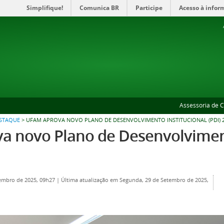
Simplifique!
Comunica BR
Participe
Acesso à infor
Assessoria de 
ESTAQUE
>
UFAM APROVA NOVO PLANO DE DESENVOLVIMENTO INSTITUCIONAL (PDI) 2
a novo Plano de Desenvolvimento
tembro de 2025, 09h27
|
Última atualização em Segunda, 29 de Setembro de 2025,