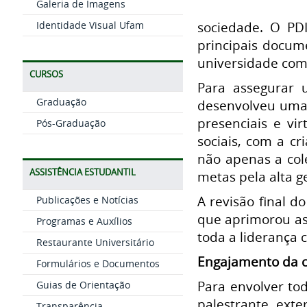
Galeria de Imagens
Identidade Visual Ufam
sociedade. O PD
principais docum
universidade com
CURSOS
Para assegurar 
Graduação
desenvolveu uma 
presenciais e vi
Pós-Graduação
sociais, com a c
não apenas a col
ASSISTÊNCIA ESTUDANTIL
metas pela alta 
A revisão final d
Publicações e Notícias
que aprimorou as
Programas e Auxílios
toda a liderança 
Restaurante Universitário
Engajamento da 
Formulários e Documentos
Para envolver to
Guias de Orientação
palestrante exte
Transparência