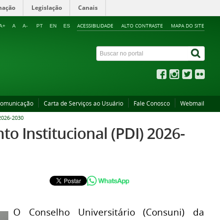
mação
Legislação
Canais
ACESSIBILIDADE
ALTO CONTRASTE
MAPA DO SITE
A+
A
A-
PT
EN
ES
Comunicação
Carta de Serviços ao Usuário
Fale Conosco
Webmail
026-2030
 Institucional (PDI) 2026-
O Conselho Universitário (Consuni) da