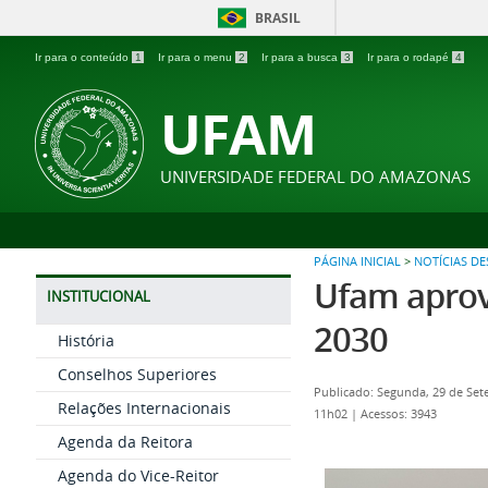
BRASIL
Ir para o conteúdo
1
Ir para o menu
2
Ir para a busca
3
Ir para o rodapé
4
UFAM
UNIVERSIDADE FEDERAL DO AMAZONAS
PÁGINA INICIAL
>
NOTÍCIAS D
Ufam aprov
INSTITUCIONAL
2030
História
Conselhos Superiores
Publicado: Segunda, 29 de Se
Relações Internacionais
11h02
|
Acessos: 3943
Agenda da Reitora
Agenda do Vice-Reitor