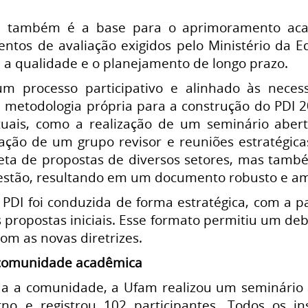
I também é a base para o aprimoramento acad
entos de avaliação exigidos pelo Ministério da
 a qualidade e o planejamento de longo prazo.
um processo participativo e alinhado às nec
metodologia própria para a construção do PDI 
rtuais, como a realização de um seminário aber
riação de um grupo revisor e reuniões estratégic
eta de propostas de diversos setores, mas tam
gestão, resultando em um documento robusto e a
o PDI foi conduzida de forma estratégica, com a 
 propostas iniciais. Esse formato permitiu um de
com as novas diretrizes.
comunidade acadêmica
da a comunidade, a Ufam realizou um seminário
rno e registrou 102 participantes. Todos os in