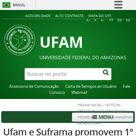
BRASIL
Simplifique!
ACESSIBILIDADE
ALTO CONTRASTE
MAPA DO SITE
A+
A
A-
PT
EN
ES
Comunica BR
UFAM
Participe
Acesso à informação
Legislação
UNIVERSIDADE FEDERAL DO AMAZONAS
Canais
Assessoria de Comunicação
Carta de Serviços ao Usuário
Fale
Conosco
Webmail
PÁGINA INICIAL
>
NOTÍCIAS
DESTAQUE
>
UFAM E SUFRAMA
MENU
PROMOVEM 1º FÓRUM AMAZÔNICO
DE AUDITORIA
Ufam e Suframa promovem 1º