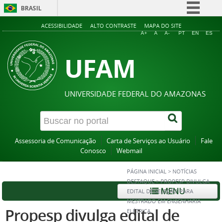
BRASIL
Simplifique!
ACESSIBILIDADE
ALTO CONTRASTE
MAPA DO SITE
A+
A
A-
PT
EN
ES
Comunica BR
UFAM
Participe
Acesso à informação
Legislação
UNIVERSIDADE FEDERAL DO AMAZONAS
Canais
Assessoria de Comunicação
Carta de Serviços ao Usuário
Fale
Conosco
Webmail
PÁGINA INICIAL
>
NOTÍCIAS
DESTAQUE
>
PROPESP DIVULGA
MENU
EDITAL DE SELEÇÃO PARA
MESTRADO EM ENGENHARIA
Propesp divulga edital de
ELÉTRICA