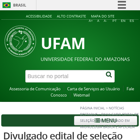
BRASIL
Simplifique!
ACESSIBILIDADE
ALTO CONTRASTE
MAPA DO SITE
A+
A
A-
PT
EN
ES
Comunica BR
UFAM
Participe
Acesso à informação
Legislação
UNIVERSIDADE FEDERAL DO AMAZONAS
Canais
Assessoria de Comunicação
Carta de Serviços ao Usuário
Fale
Conosco
Webmail
PÁGINA INICIAL
>
NOTÍCIAS
DESTAQUE
>
DIVULGADO EDITAL DE
MENU
SELEÇÃO PARA MESTRADO EM
IMUNOLOGIA BÁSICA E APLICADA
Divulgado edital de seleção