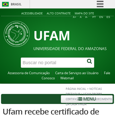
BRASIL
Simplifique!
ACESSIBILIDADE
ALTO CONTRASTE
MAPA DO SITE
A+
A
A-
PT
EN
ES
Comunica BR
UFAM
Participe
Acesso à informação
Legislação
UNIVERSIDADE FEDERAL DO AMAZONAS
Canais
Assessoria de Comunicação
Carta de Serviços ao Usuário
Fale
Conosco
Webmail
PÁGINA INICIAL
>
NOTÍCIAS
DESTAQUE
>
UFAM RECEBE
MENU
CERTIFICADO DE AGRADECIMENTO
DA CASA VHIDA
Ufam recebe certificado de