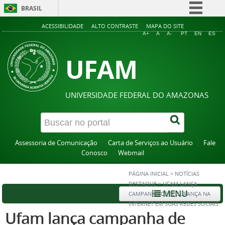
BRASIL
Simplifique!
ACESSIBILIDADE
ALTO CONTRASTE
MAPA DO SITE
A+
A
A-
PT
EN
ES
Comunica BR
UFAM
Participe
Acesso à informação
Legislação
UNIVERSIDADE FEDERAL DO AMAZONAS
Canais
Assessoria de Comunicação
Carta de Serviços ao Usuário
Fale
Conosco
Webmail
PÁGINA INICIAL
>
NOTÍCIAS
DESTAQUE
>
UFAM LANÇA
MENU
CAMPANHA DE SEGURANÇA NA
INTERNET EM SUAS REDES SOCIAIS
Ufam lança campanha de