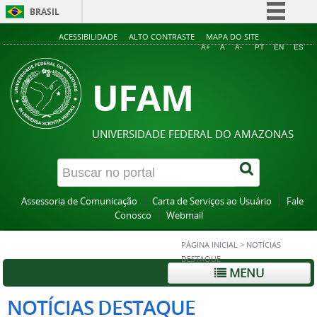
BRASIL
Simplifique!
ACESSIBILIDADE
ALTO CONTRASTE
MAPA DO SITE
A+
A
A-
PT
EN
ES
Comunica BR
UFAM
Participe
Acesso à informação
Legislação
UNIVERSIDADE FEDERAL DO AMAZONAS
Canais
Assessoria de Comunicação
Carta de Serviços ao Usuário
Fale
Conosco
Webmail
PÁGINA INICIAL
>
NOTÍCIAS
DESTAQUE
MENU
NOTÍCIAS DESTAQUE