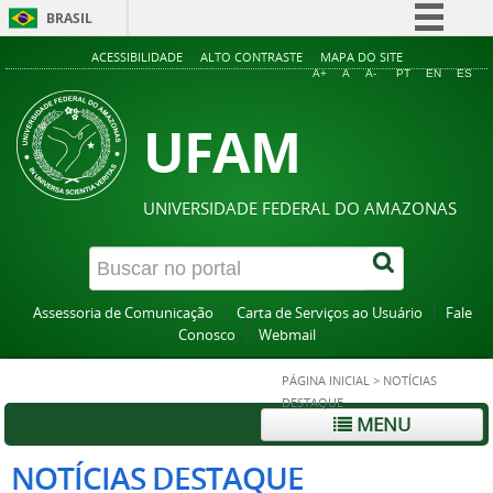
BRASIL
Simplifique!
ACESSIBILIDADE
ALTO CONTRASTE
MAPA DO SITE
A+
A
A-
PT
EN
ES
Comunica BR
UFAM
Participe
Acesso à informação
Legislação
UNIVERSIDADE FEDERAL DO AMAZONAS
Canais
Assessoria de Comunicação
Carta de Serviços ao Usuário
Fale
Conosco
Webmail
PÁGINA INICIAL
>
NOTÍCIAS
DESTAQUE
MENU
NOTÍCIAS DESTAQUE