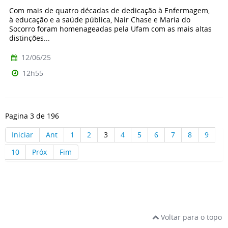
Com mais de quatro décadas de dedicação à Enfermagem,
à educação e a saúde pública, Nair Chase e Maria do
Socorro foram homenageadas pela Ufam com as mais altas
distinções...
12/06/25
12h55
Pagina 3 de 196
Iniciar
Ant
1
2
3
4
5
6
7
8
9
10
Próx
Fim
Voltar para o topo