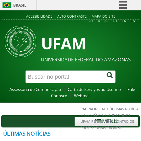
BRASIL
Simplifique!
ACESSIBILIDADE
ALTO CONTRASTE
MAPA DO SITE
A+
A
A-
PT
EN
ES
Comunica BR
UFAM
Participe
Acesso à informação
Legislação
UNIVERSIDADE FEDERAL DO AMAZONAS
Canais
Assessoria de Comunicação
Carta de Serviços ao Usuário
Fale
Conosco
Webmail
PÁGINA INICIAL
>
ÚLTIMAS NOTÍCIAS
>
ASSISTÊNCIA ESTUDANTIL DA
MENU
UFAM REALIZA 'III ENCONTRO DE
PROFISSIONAIS' DA ÁREA
ÚLTIMAS NOTÍCIAS