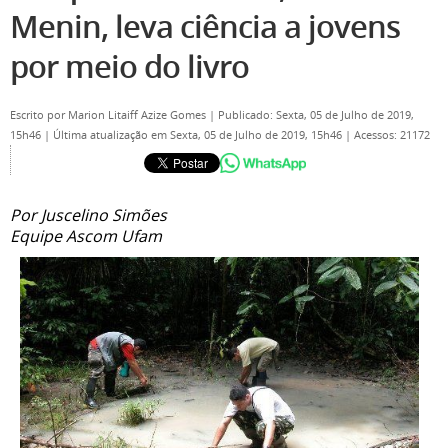
Menin, leva ciência a jovens
por meio do livro
Escrito por
Marion Litaiff Azize Gomes
|
Publicado: Sexta, 05 de Julho de 2019,
15h46
|
Última atualização em Sexta, 05 de Julho de 2019, 15h46
|
Acessos: 21172
Por Juscelino Simões
Equipe Ascom Ufam