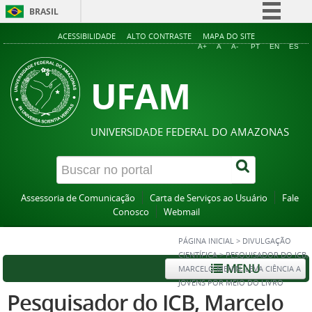
BRASIL
Simplifique!
ACESSIBILIDADE
ALTO CONTRASTE
MAPA DO SITE
A+
A
A-
PT
EN
ES
Comunica BR
UFAM
Participe
Acesso à informação
Legislação
UNIVERSIDADE FEDERAL DO AMAZONAS
Canais
Assessoria de Comunicação
Carta de Serviços ao Usuário
Fale
Conosco
Webmail
PÁGINA INICIAL
>
DIVULGAÇÃO
CIENTÍFICA
>
PESQUISADOR DO ICB,
MENU
MARCELO MENIN, LEVA CIÊNCIA A
JOVENS POR MEIO DO LIVRO
Pesquisador do ICB, Marcelo