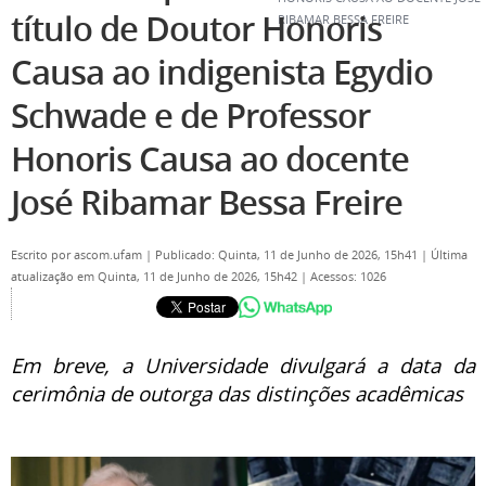
título de Doutor Honoris
RIBAMAR BESSA FREIRE
Causa ao indigenista Egydio
Schwade e de Professor
Honoris Causa ao docente
José Ribamar Bessa Freire
Escrito por
ascom.ufam
|
Publicado: Quinta, 11 de Junho de 2026, 15h41
|
Última
atualização em Quinta, 11 de Junho de 2026, 15h42
|
Acessos: 1026
Em breve, a Universidade divulgará a data da
cerimônia de outorga das distinções acadêmicas